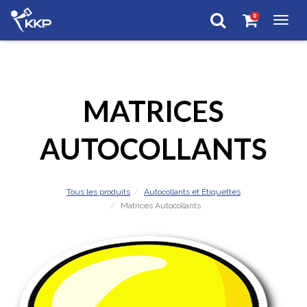
0
Togg
navig
MATRICES
AUTOCOLLANTS
Tous les produits
Autocollants et Étiquettes
Matrices Autocollants